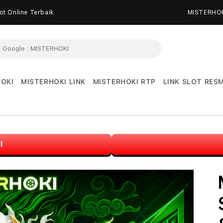
aik
MISTERHOKI | Lapak Situs
HOKI
MISTERHOKI LINK
MISTERHOKI RTP
LINK SLOT RESM
I