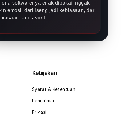
rena softwarenya enak dipakai, nggak
kin emosi. dari iseng jadi kebiasaan, dari
biasaan jadi favorit
Kebijakan
Syarat & Ketentuan
Pengiriman
Privasi