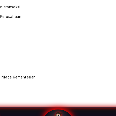
n transaksi
 Perusahaan
b Niaga Kementerian