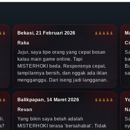
Bekasi, 21 Februari 2026
Ma
â­ â­
â­ â­ â­ â­ â­
Raka
Ci
g
Jujur, saya tipe orang yang cepat bosan
S
kalau main game online. Tapi
ba
MISTERHOKI beda. Responsnya cepat,
Bu
tampilannya bersih, dan nggak ada iklan
sa
mengganggu. Dari iseng jadi langganan.
Balikpapan, 14 Maret 2026
Yo
â­ â­
â­ â­ â­ â­ â­
Revan
Na
i.
Yang bikin saya betah adalah
Sa
a?
MISTERHOKI terasa 'bersahabat'. Tidak
ny