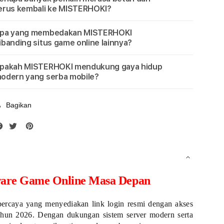
Resmi
Resmi
erus kembali ke MISTERHOKI?
Slot
Slot
Gacor
Gacor
pa yang membedakan MISTERHOKI
&
&
ibanding situs game online lainnya?
Link
Link
Slot
Slot
pakah MISTERHOKI mendukung gaya hidup
Online
Online
odern yang serba mobile?
Terbaik
Terbaik
Bagikan
re Game Online Masa Depan
rpercaya yang menyediakan link login resmi dengan akses
tahun 2026. Dengan dukungan sistem server modern serta